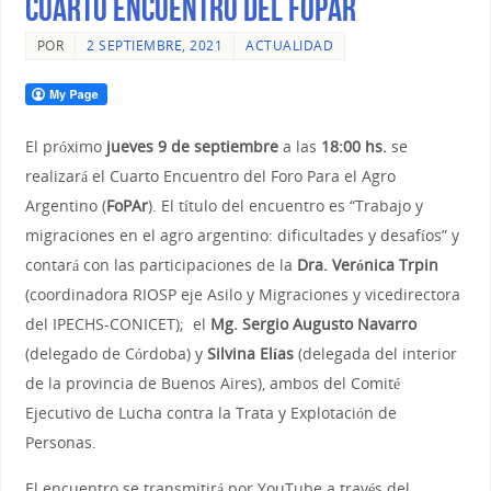
CUARTO ENCUENTRO DEL FOPAR
POR
2 SEPTIEMBRE, 2021
ACTUALIDAD
El próximo
jueves 9 de septiembre
a las
18:00 hs.
se
realizará el Cuarto Encuentro del Foro Para el Agro
Argentino (
FoPAr
). El título del encuentro es
“
Trabajo y
migraciones en el agro argentino: dificultades y
desafíos” y
contará con las participaciones de la
Dra. Verónica Trpin
(coordinadora RIOSP eje Asilo y Migraciones y vicedirectora
del IPECHS-CONICET); el
Mg. Sergio Augusto Navarro
(delegado de Córdoba) y
Silvina Elías
(delegada del interior
de la provincia de Buenos Aires), ambos del Comité
Ejecutivo de Lucha contra la Trata y Explotación de
Personas.
El encuentro se transmitirá por YouTube a través del