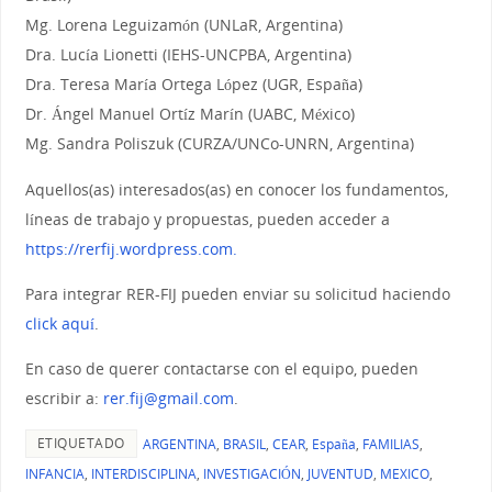
Mg. Lorena Leguizamón (UNLaR, Argentina)
Dra. Lucía Lionetti (IEHS-UNCPBA, Argentina)
Dra. Teresa María Ortega López (UGR, España)
Dr. Ángel Manuel Ortíz Marín (UABC, México)
Mg. Sandra Poliszuk (CURZA/UNCo-UNRN, Argentina)
Aquellos(as) interesados(as) en conocer los fundamentos,
líneas de trabajo y propuestas, pueden acceder a
https://rerfij.wordpress.com.
Para integrar RER-FIJ pueden enviar su solicitud haciendo
click aquí
.
En caso de querer contactarse con el equipo, pueden
escribir a:
rer.fij@gmail.com
.
ETIQUETADO
ARGENTINA
,
BRASIL
,
CEAR
,
España
,
FAMILIAS
,
INFANCIA
,
INTERDISCIPLINA
,
INVESTIGACIÓN
,
JUVENTUD
,
MEXICO
,