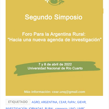
ETIQUETADO
AGRO
,
ARGENTINA
,
CEAR
,
FoPAr
,
GIEHR
,
INVESTIGACIÓN
,
JORNADAS
,
RURAL
,
simposio
,
UNQ
,
UNRC