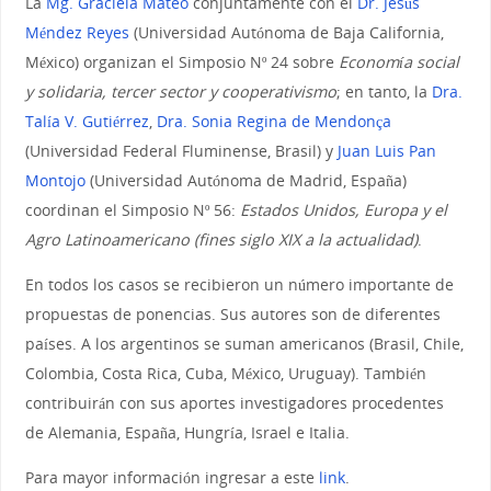
La
Mg. Graciela Mateo
conjuntamente con el
Dr. Jesús
Méndez Reyes
(Universidad Autónoma de Baja California,
México) organizan el Simposio Nº 24 sobre
Economía social
y solidaria, tercer sector y cooperativismo
; en tanto, la
Dra.
Talía V. Gutiérrez
,
Dra. Sonia Regina de Mendonça
(Universidad Federal Fluminense, Brasil) y
Juan Luis Pan
Montojo
(Universidad Autónoma de Madrid, España)
coordinan el Simposio Nº 56:
Estados Unidos, Europa y el
Agro Latinoamericano (fines siglo XIX a la actualidad)
.
En todos los casos se recibieron un número importante de
propuestas de ponencias. Sus autores son de diferentes
países. A los argentinos se suman americanos (Brasil, Chile,
Colombia, Costa Rica, Cuba, México, Uruguay). También
contribuirán con sus aportes investigadores procedentes
de Alemania, España, Hungría, Israel e Italia.
Para mayor información ingresar a este
link
.