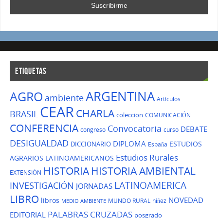
ETIQUETAS
ARGENTINA
AGRO
ambiente
Artículos
CEAR
CHARLA
BRASIL
coleccion
COMUNICACIÓN
CONFERENCIA
Convocatoria
DEBATE
congreso
curso
DESIGUALDAD
DIPLOMA
ESTUDIOS
DICCIONARIO
España
Estudios Rurales
AGRARIOS LATINOAMERICANOS
HISTORIA
HISTORIA AMBIENTAL
EXTENSIÓN
LATINOAMERICA
INVESTIGACIÓN
JORNADAS
LIBRO
NOVEDAD
libros
MUNDO RURAL
niñez
MEDIO AMBIENTE
PALABRAS CRUZADAS
EDITORIAL
posgrado