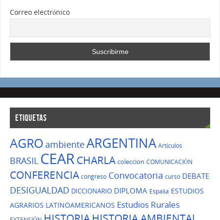
Correo electrónico
ETIQUETAS
ARGENTINA
AGRO
ambiente
Artículos
CEAR
CHARLA
BRASIL
coleccion
COMUNICACIÓN
CONFERENCIA
Convocatoria
DEBATE
congreso
curso
DESIGUALDAD
DIPLOMA
ESTUDIOS
DICCIONARIO
España
Estudios Rurales
AGRARIOS LATINOAMERICANOS
HISTORIA
HISTORIA AMBIENTAL
EXTENSIÓN