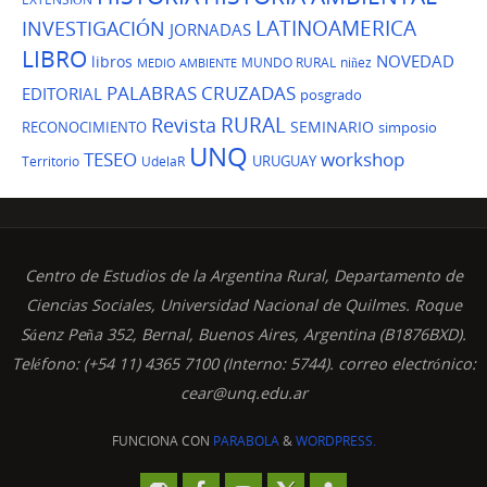
LATINOAMERICA
INVESTIGACIÓN
JORNADAS
LIBRO
NOVEDAD
libros
MUNDO RURAL
niñez
MEDIO AMBIENTE
PALABRAS CRUZADAS
EDITORIAL
posgrado
Revista
RURAL
SEMINARIO
RECONOCIMIENTO
simposio
UNQ
TESEO
workshop
URUGUAY
Territorio
UdelaR
Centro de Estudios de la Argentina Rural, Departamento de
Ciencias Sociales, Universidad Nacional de Quilmes. Roque
Sáenz Peña 352, Bernal, Buenos Aires, Argentina (B1876BXD).
Teléfono: (+54 11) 4365 7100 (Interno: 5744). correo electrónico:
cear@unq.edu.ar
FUNCIONA CON
PARABOLA
&
WORDPRESS.