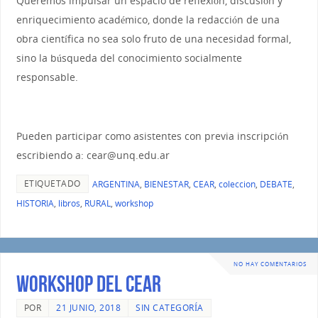
Queremos impulsar un espacio de reflexión, discusión y
enriquecimiento académico, donde la redacción de una
obra científica no sea solo fruto de una necesidad formal,
sino la búsqueda del conocimiento socialmente
responsable.
Pueden participar como asistentes con previa inscripción
escribiendo a: cear@unq.edu.ar
ETIQUETADO
ARGENTINA
,
BIENESTAR
,
CEAR
,
coleccion
,
DEBATE
,
HISTORIA
,
libros
,
RURAL
,
workshop
NO HAY COMENTARIOS
WORKSHOP DEL CEAR
POR
21 JUNIO, 2018
SIN CATEGORÍA