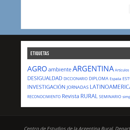
ETIQUETAS
ARGENTINA
AGRO
ambiente
Artículos
DESIGUALDAD
DIPLOMA
EST
DICCIONARIO
España
LATINOAMERIC
INVESTIGACIÓN
JORNADAS
Revista
RURAL
SEMINARIO
RECONOCIMIENTO
sim
Centro de Estudios de la Argentina Rural, Depar