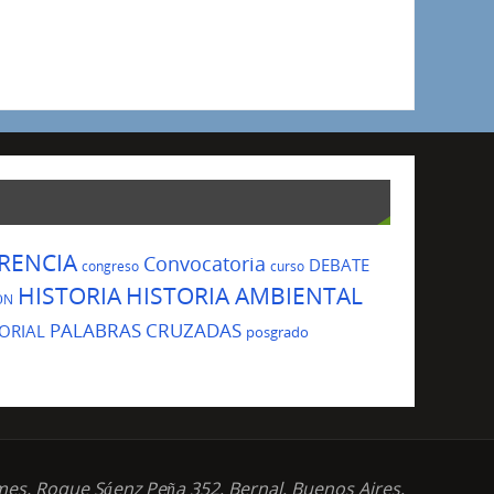
RENCIA
Convocatoria
DEBATE
congreso
curso
HISTORIA
HISTORIA AMBIENTAL
ÓN
PALABRAS CRUZADAS
ORIAL
posgrado
mes. Roque Sáenz Peña 352, Bernal, Buenos Aires,