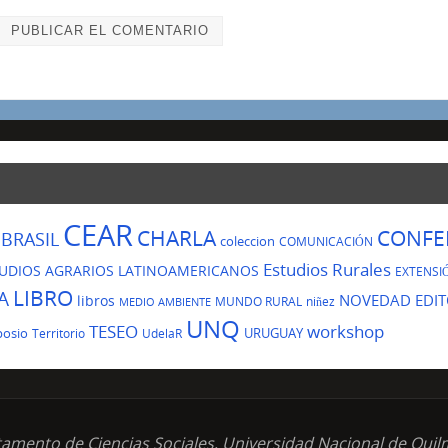
CEAR
CHARLA
CONFE
BRASIL
coleccion
COMUNICACIÓN
Estudios Rurales
UDIOS AGRARIOS LATINOAMERICANOS
EXTENSI
LIBRO
A
NOVEDAD EDIT
libros
MUNDO RURAL
niñez
MEDIO AMBIENTE
UNQ
TESEO
workshop
posio
URUGUAY
Territorio
UdelaR
tamento de Ciencias Sociales, Universidad Nacional de Quil