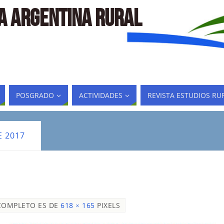
LA ARGENTINA RURAL
POSGRADO
ACTIVIDADES
REVISTA ESTUDIOS RU
E 2017
COMPLETO ES DE
618 × 165
PIXELS