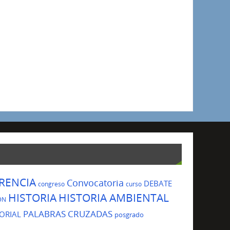
RENCIA
Convocatoria
DEBATE
congreso
curso
HISTORIA
HISTORIA AMBIENTAL
ÓN
PALABRAS CRUZADAS
ORIAL
posgrado