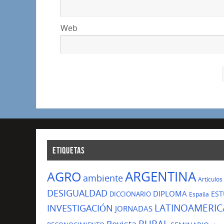
Web
ETIQUETAS
ARGENTINA
AGRO
ambiente
Artículos
DESIGUALDAD
DIPLOMA
EST
DICCIONARIO
España
LATINOAMERIC
INVESTIGACIÓN
JORNADAS
Revista