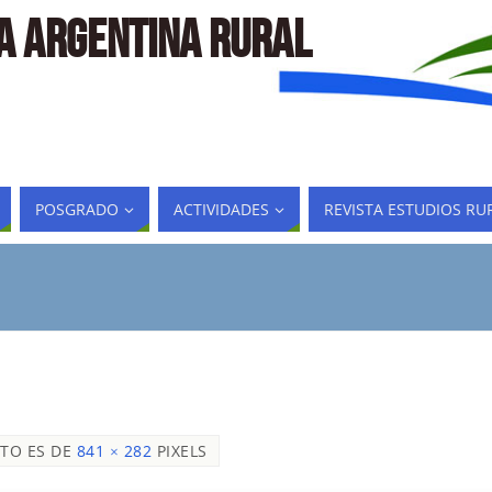
LA ARGENTINA RURAL
POSGRADO
ACTIVIDADES
REVISTA ESTUDIOS RU
TO ES DE
841 × 282
PIXELS