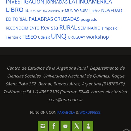
LATINOAMERICA
INVESTIGACIÓN
JORNADAS
LIBRO
NOVEDAD
libros
MUNDO RURAL
niñez
MEDIO AMBIENTE
PALABRAS CRUZADAS
EDITORIAL
posgrado
Revista
RURAL
SEMINARIO
RECONOCIMIENTO
simposio
UNQ
TESEO
workshop
URUGUAY
Territorio
UdelaR
Centro de Estudios de la Argentina Rural, Departamento de
Ciencias Sociales, Universidad Nacional de Quilmes. Roque
Sáenz Peña 352, Bernal, Buenos Aires, Argentina (B1876BXD).
Teléfono: (+54 11) 4365 7100 (Interno: 5744). correo electrónico:
cear@unq.edu.ar
FUNCIONA CON
PARABOLA
&
WORDPRESS.