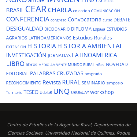
Artículos
CEAR
CHARLA
BRASIL
coleccion
COMUNICACIÓN
CONFERENCIA
Convocatoria
DEBATE
congreso
curso
DESIGUALDAD
DIPLOMA
ESTUDIOS
DICCIONARIO
España
Estudios Rurales
AGRARIOS LATINOAMERICANOS
HISTORIA
HISTORIA AMBIENTAL
EXTENSIÓN
LATINOAMERICA
INVESTIGACIÓN
JORNADAS
LIBRO
NOVEDAD
libros
MUNDO RURAL
niñez
MEDIO AMBIENTE
PALABRAS CRUZADAS
EDITORIAL
posgrado
Revista
RURAL
SEMINARIO
RECONOCIMIENTO
simposio
UNQ
TESEO
workshop
URUGUAY
Territorio
UdelaR
Centro de Estudios de la Argentina Rural, Departamento de
Ciencias Sociales, Universidad Nacional de Quilmes. Roque