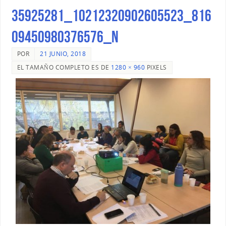
35925281_10212320902605523_816
09450980376576_n
POR
21 JUNIO, 2018
EL TAMAÑO COMPLETO ES DE
1280 × 960
PIXELS