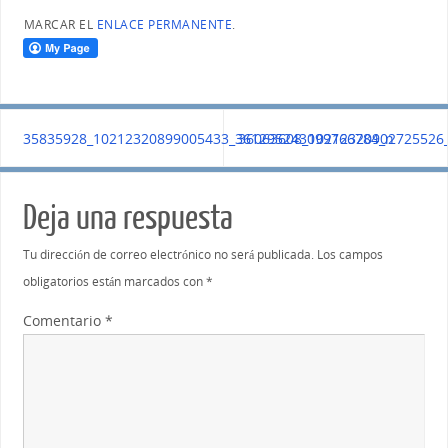
MARCAR EL
ENLACE PERMANENTE
.
35835928_10212320899005433_361295243099766784_n
36063608_10212320902725526
Deja una respuesta
Tu dirección de correo electrónico no será publicada.
Los campos
obligatorios están marcados con
*
Comentario
*