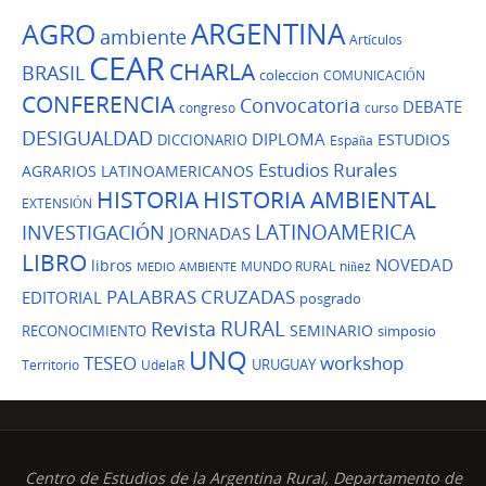
ARGENTINA
AGRO
ambiente
Artículos
CEAR
CHARLA
BRASIL
coleccion
COMUNICACIÓN
CONFERENCIA
Convocatoria
DEBATE
congreso
curso
DESIGUALDAD
DIPLOMA
ESTUDIOS
DICCIONARIO
España
Estudios Rurales
AGRARIOS LATINOAMERICANOS
HISTORIA
HISTORIA AMBIENTAL
EXTENSIÓN
LATINOAMERICA
INVESTIGACIÓN
JORNADAS
LIBRO
NOVEDAD
libros
MUNDO RURAL
niñez
MEDIO AMBIENTE
PALABRAS CRUZADAS
EDITORIAL
posgrado
Revista
RURAL
SEMINARIO
RECONOCIMIENTO
simposio
UNQ
TESEO
workshop
URUGUAY
Territorio
UdelaR
Centro de Estudios de la Argentina Rural, Departamento de