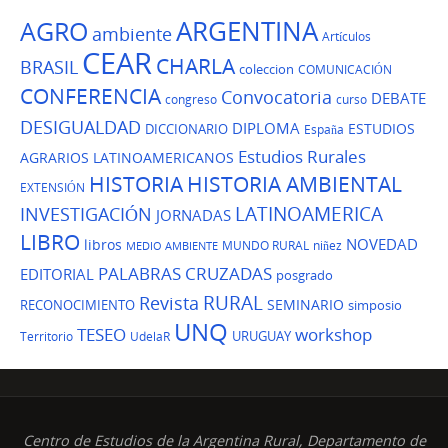
ARGENTINA
AGRO
ambiente
Artículos
CEAR
CHARLA
BRASIL
coleccion
COMUNICACIÓN
CONFERENCIA
Convocatoria
DEBATE
congreso
curso
DESIGUALDAD
DIPLOMA
ESTUDIOS
DICCIONARIO
España
Estudios Rurales
AGRARIOS LATINOAMERICANOS
HISTORIA
HISTORIA AMBIENTAL
EXTENSIÓN
LATINOAMERICA
INVESTIGACIÓN
JORNADAS
LIBRO
NOVEDAD
libros
MUNDO RURAL
niñez
MEDIO AMBIENTE
PALABRAS CRUZADAS
EDITORIAL
posgrado
Revista
RURAL
SEMINARIO
RECONOCIMIENTO
simposio
UNQ
TESEO
workshop
URUGUAY
Territorio
UdelaR
Centro de Estudios de la Argentina Rural, Departamento de