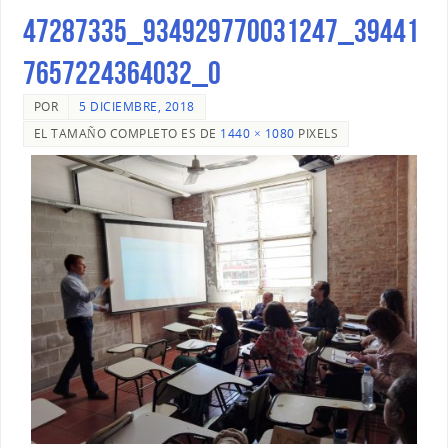
47287335_934929770031247_39441
7657224364032_o
POR
5 DICIEMBRE, 2018
EL TAMAÑO COMPLETO ES DE
1440 × 1080
PIXELS