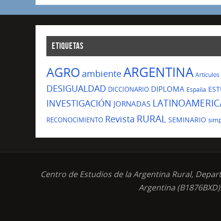
ETIQUETAS
ARGENTINA
AGRO
ambiente
Artículos
DESIGUALDAD
DIPLOMA
EST
DICCIONARIO
España
LATINOAMERIC
INVESTIGACIÓN
JORNADAS
Revista
RURAL
SEMINARIO
RECONOCIMIENTO
sim
Centro de Estudios de la Argentina Rural, Depar
Argentina (B1876BXD).