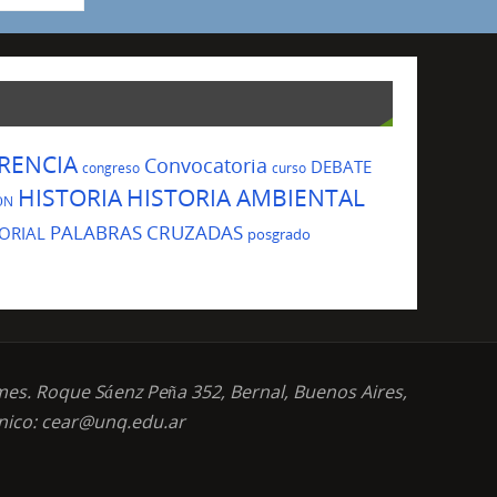
RENCIA
Convocatoria
DEBATE
congreso
curso
HISTORIA
HISTORIA AMBIENTAL
ÓN
PALABRAS CRUZADAS
ORIAL
posgrado
mes. Roque Sáenz Peña 352, Bernal, Buenos Aires,
ónico: cear@unq.edu.ar