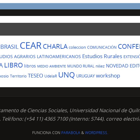
CEAR
CHARLA
CONFE
BRASIL
coleccion
COMUNICACIÓN
Estudios Rurales
UDIOS AGRARIOS LATINOAMERICANOS
EXTENSI
LIBRO
A
NOVEDAD EDIT
libros
MUNDO RURAL
niñez
MEDIO AMBIENTE
UNQ
TESEO
workshop
posio
URUGUAY
Territorio
UdelaR
tamento de Ciencias Sociales, Universidad Nacional de Quil
 Teléfono: (+54 11) 4365 7100 (Interno: 5744). correo electr
FUNCIONA CON
PARABOLA
&
WORDPRESS.