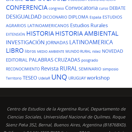
CONFERENCIA
Convocatoria
DEBATE
congreso
curso
DESIGUALDAD
DIPLOMA
ESTUDIOS
DICCIONARIO
España
Estudios Rurales
AGRARIOS LATINOAMERICANOS
HISTORIA
HISTORIA AMBIENTAL
EXTENSIÓN
LATINOAMERICA
INVESTIGACIÓN
JORNADAS
LIBRO
NOVEDAD
libros
MUNDO RURAL
niñez
MEDIO AMBIENTE
PALABRAS CRUZADAS
EDITORIAL
posgrado
Revista
RURAL
SEMINARIO
RECONOCIMIENTO
simposio
UNQ
TESEO
workshop
URUGUAY
Territorio
UdelaR
Centro de Estudios de la Argentina Rural, Departamento de
Ciencias Sociales, Universidad Nacional de Quilmes. Roque
Sáenz Peña 352, Bernal, Buenos Aires, Argentina (B1876BXD).