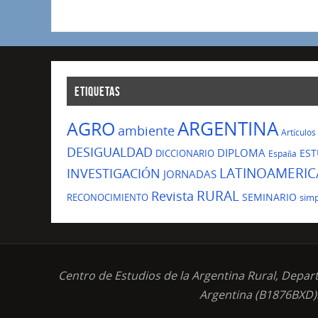
ETIQUETAS
ARGENTINA
AGRO
ambiente
Artículos
DESIGUALDAD
DIPLOMA
EST
DICCIONARIO
España
LATINOAMERIC
INVESTIGACIÓN
JORNADAS
Revista
RURAL
SEMINARIO
RECONOCIMIENTO
sim
Centro de Estudios de la Argentina Rural, Depar
Argentina (B1876BXD).