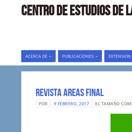
CENTRO DE ESTUDIOS DE 
ACERCA DE
PUBLICACIONES
EXTENSIÓN
revista areas final
POR
9 FEBRERO, 2017
EL TAMAÑO COM