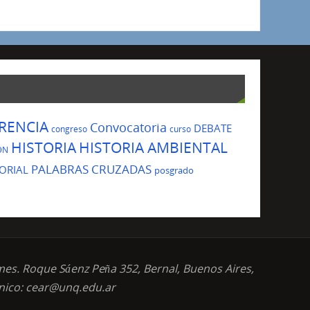
RENCIA
Convocatoria
DEBATE
congreso
curso
HISTORIA
HISTORIA AMBIENTAL
ÓN
PALABRAS CRUZADAS
ORIAL
posgrado
mes. Roque Sáenz Peña 352, Bernal, Buenos Aires,
ónico: cear@unq.edu.ar