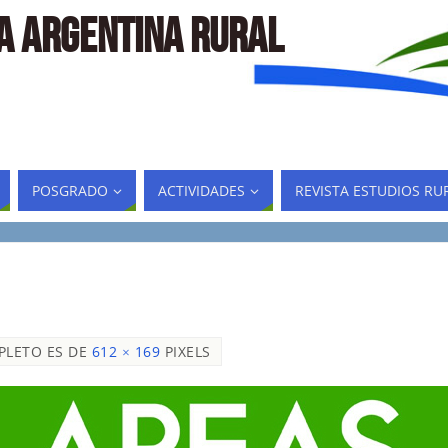
LA ARGENTINA RURAL
POSGRADO
ACTIVIDADES
REVISTA ESTUDIOS RU
PLETO ES DE
612 × 169
PIXELS