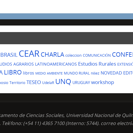
CEAR
CHARLA
CONFE
BRASIL
coleccion
COMUNICACIÓN
Estudios Rurales
UDIOS AGRARIOS LATINOAMERICANOS
EXTENSI
LIBRO
A
NOVEDAD EDIT
libros
MUNDO RURAL
niñez
MEDIO AMBIENTE
UNQ
TESEO
workshop
posio
URUGUAY
Territorio
UdelaR
tamento de Ciencias Sociales, Universidad Nacional de Quil
 Teléfono: (+54 11) 4365 7100 (Interno: 5744). correo electr