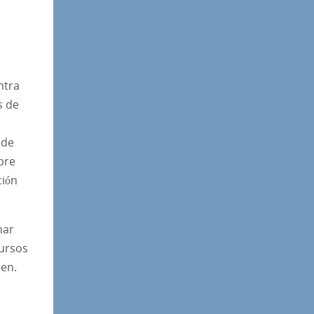
ntra
s de
 de
bre
ción
nar
cursos
een.