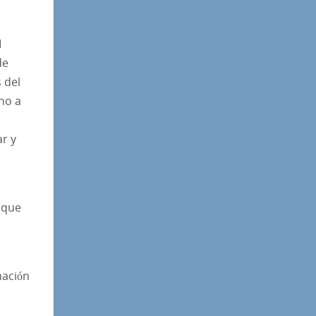
I
de
 del
no a
ar y
,
 que
mación