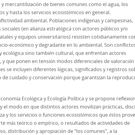
n y mercantilización de bienes comunes como el agua, los
s y hasta los servicios ecosistémicos en general.
flictividad ambiental. Poblaciones indígenas y campesinas,
ociales (en alianza estratégica con actores públicos y/o
tales y equipos universitarios) resisten cotidianamente co
ocio-económico y degradante en lo ambiental. Son conflicto
y ecológica sino también cultural, que enfrentan actores
s, y que ponen en tensión modos diferenciales de valoración
s se incluyen diferentes lógicas, significados y registros so
o de cuidado y conservación porque garantizan la reproduc
Economía Ecológica y Ecología Política y se propone reflexio
y el modo en que distintos actores movilizan prácticas, dis
eza y los servicios o funciones ecosistémicos que éstos prov
rte más teórico o empírico, o resultados de actividades de
uso, distribución y apropiación de “los comunes”, a la