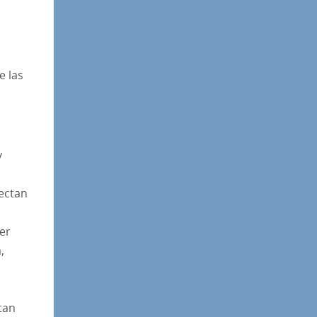
e las
y
sectan
er
,
tan