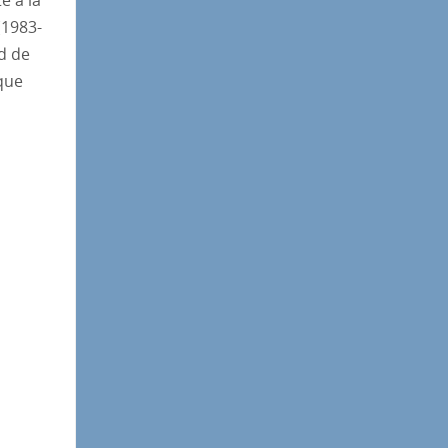
e a la
(1983-
ad de
que