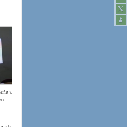
Gañan.
ón
a