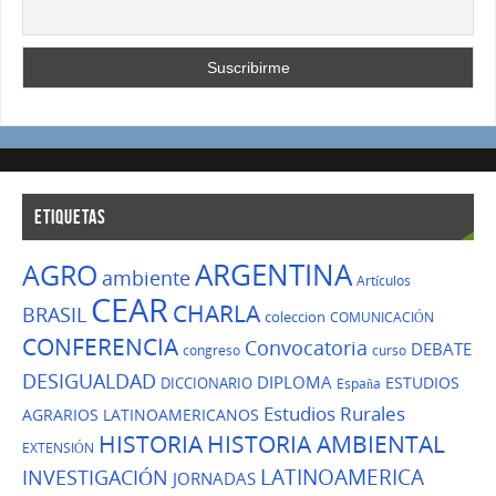
ETIQUETAS
ARGENTINA
AGRO
ambiente
Artículos
CEAR
CHARLA
BRASIL
coleccion
COMUNICACIÓN
CONFERENCIA
Convocatoria
DEBATE
congreso
curso
DESIGUALDAD
DIPLOMA
ESTUDIOS
DICCIONARIO
España
Estudios Rurales
AGRARIOS LATINOAMERICANOS
HISTORIA
HISTORIA AMBIENTAL
EXTENSIÓN
LATINOAMERICA
INVESTIGACIÓN
JORNADAS