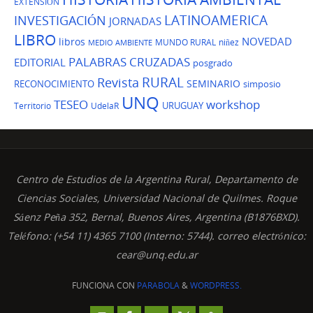
EXTENSIÓN
LATINOAMERICA
INVESTIGACIÓN
JORNADAS
LIBRO
NOVEDAD
libros
MUNDO RURAL
niñez
MEDIO AMBIENTE
PALABRAS CRUZADAS
EDITORIAL
posgrado
Revista
RURAL
SEMINARIO
RECONOCIMIENTO
simposio
UNQ
TESEO
workshop
URUGUAY
Territorio
UdelaR
Centro de Estudios de la Argentina Rural, Departamento de
Ciencias Sociales, Universidad Nacional de Quilmes. Roque
Sáenz Peña 352, Bernal, Buenos Aires, Argentina (B1876BXD).
Teléfono: (+54 11) 4365 7100 (Interno: 5744). correo electrónico:
cear@unq.edu.ar
FUNCIONA CON
PARABOLA
&
WORDPRESS.