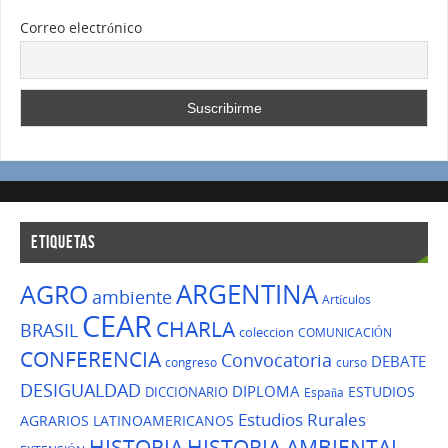
Correo electrónico
ETIQUETAS
ARGENTINA
AGRO
ambiente
Artículos
CEAR
CHARLA
BRASIL
coleccion
COMUNICACIÓN
CONFERENCIA
Convocatoria
DEBATE
congreso
curso
DESIGUALDAD
DIPLOMA
ESTUDIOS
DICCIONARIO
España
Estudios Rurales
AGRARIOS LATINOAMERICANOS
HISTORIA
HISTORIA AMBIENTAL