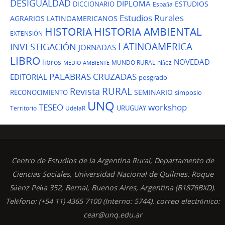
DESIGUALDAD
DIPLOMA
ESTUDIOS
DICCIONARIO
España
Estudios Rurales
AGRARIOS LATINOAMERICANOS
HISTORIA
HISTORIA AMBIENTAL
EXTENSIÓN
LATINOAMERICA
INVESTIGACIÓN
JORNADAS
LIBRO
NOVEDAD
libros
MUNDO RURAL
niñez
MEDIO AMBIENTE
PALABRAS CRUZADAS
EDITORIAL
posgrado
Revista
RURAL
SEMINARIO
RECONOCIMIENTO
simposio
UNQ
TESEO
workshop
URUGUAY
Territorio
UdelaR
Centro de Estudios de la Argentina Rural, Departamento de
Ciencias Sociales, Universidad Nacional de Quilmes. Roque
Sáenz Peña 352, Bernal, Buenos Aires, Argentina (B1876BXD).
Teléfono: (+54 11) 4365 7100 (Interno: 5744). correo electrónico:
cear@unq.edu.ar