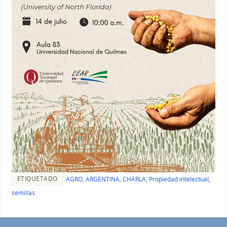
ETIQUETADO
AGRO
,
ARGENTINA
,
CHARLA
,
Propiedad intelectual
,
semillas