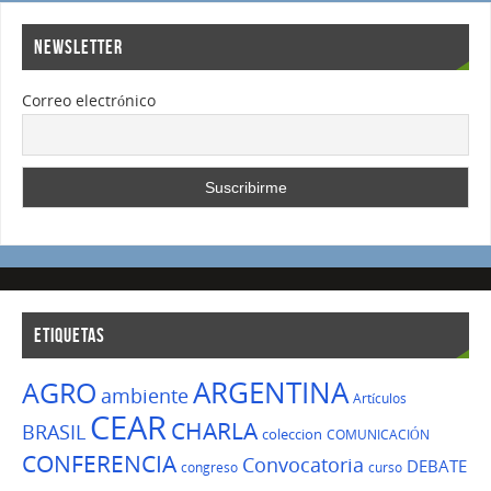
NEWSLETTER
Correo electrónico
ETIQUETAS
ARGENTINA
AGRO
ambiente
Artículos
CEAR
CHARLA
BRASIL
coleccion
COMUNICACIÓN
CONFERENCIA
Convocatoria
DEBATE
congreso
curso