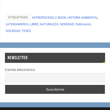
ETIQUETADO
ANTROPOCENO
,
E-BOOK
,
HISTORIA AMBIENTAL
,
LATINOAMERICA
,
LIBRO
,
NATURALEZA
,
NOVEDAD
,
Publicación
,
SOCIEDAD
,
TESEO
NEWSLETTER
Correo electrónico