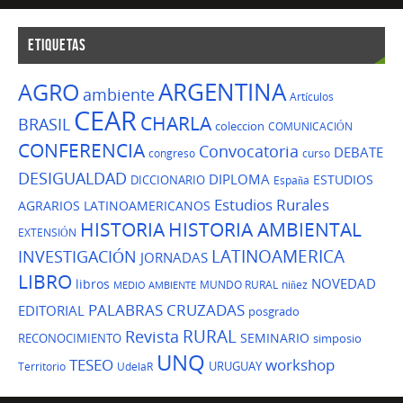
ETIQUETAS
ARGENTINA
AGRO
ambiente
Artículos
CEAR
CHARLA
BRASIL
coleccion
COMUNICACIÓN
CONFERENCIA
Convocatoria
DEBATE
congreso
curso
DESIGUALDAD
DIPLOMA
ESTUDIOS
DICCIONARIO
España
Estudios Rurales
AGRARIOS LATINOAMERICANOS
HISTORIA
HISTORIA AMBIENTAL
EXTENSIÓN
LATINOAMERICA
INVESTIGACIÓN
JORNADAS
LIBRO
NOVEDAD
libros
MUNDO RURAL
niñez
MEDIO AMBIENTE
PALABRAS CRUZADAS
EDITORIAL
posgrado
Revista
RURAL
SEMINARIO
RECONOCIMIENTO
simposio
UNQ
TESEO
workshop
URUGUAY
Territorio
UdelaR