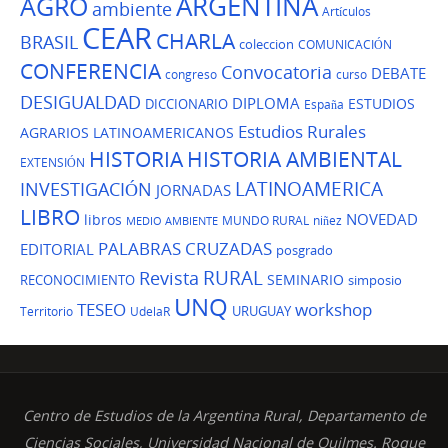
ARGENTINA
AGRO
ambiente
Artículos
CEAR
CHARLA
BRASIL
coleccion
COMUNICACIÓN
CONFERENCIA
Convocatoria
DEBATE
congreso
curso
DESIGUALDAD
DIPLOMA
ESTUDIOS
DICCIONARIO
España
Estudios Rurales
AGRARIOS LATINOAMERICANOS
HISTORIA
HISTORIA AMBIENTAL
EXTENSIÓN
LATINOAMERICA
INVESTIGACIÓN
JORNADAS
LIBRO
NOVEDAD
libros
MUNDO RURAL
niñez
MEDIO AMBIENTE
PALABRAS CRUZADAS
EDITORIAL
posgrado
Revista
RURAL
SEMINARIO
RECONOCIMIENTO
simposio
UNQ
TESEO
workshop
URUGUAY
Territorio
UdelaR
Centro de Estudios de la Argentina Rural, Departamento de
Ciencias Sociales, Universidad Nacional de Quilmes. Roque