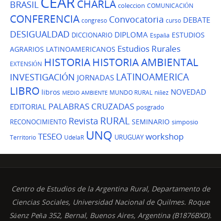
CEAR
CHARLA
BRASIL
coleccion
COMUNICACIÓN
CONFERENCIA
Convocatoria
DEBATE
congreso
curso
DESIGUALDAD
DIPLOMA
ESTUDIOS
DICCIONARIO
España
Estudios Rurales
AGRARIOS LATINOAMERICANOS
HISTORIA
HISTORIA AMBIENTAL
EXTENSIÓN
LATINOAMERICA
INVESTIGACIÓN
JORNADAS
LIBRO
NOVEDAD
libros
MUNDO RURAL
niñez
MEDIO AMBIENTE
PALABRAS CRUZADAS
EDITORIAL
posgrado
Revista
RURAL
SEMINARIO
RECONOCIMIENTO
simposio
UNQ
TESEO
workshop
URUGUAY
Territorio
UdelaR
Centro de Estudios de la Argentina Rural, Departamento de
Ciencias Sociales, Universidad Nacional de Quilmes. Roque
Sáenz Peña 352, Bernal, Buenos Aires, Argentina (B1876BXD).