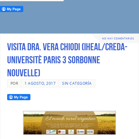
NO HAY COMENTARIOS
Visita Dra. Vera Chiodi (IHEAL/CREDA-
Universitè Paris 3 Sorbonne
Nouvelle)
POR
1 AGOSTO, 2017
SIN CATEGORÍA